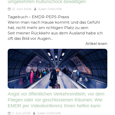
umgekehrten Kulturschock bewältigen
12. Juni 2026
Julien CHAUVIN
Tagebuch – EMDR-PEPS-Praxis
Wenn man nach Hause kommt und das Gefühl
hat, nicht mehr am richtigen Platz zu sein
Seit meiner Rückkehr aus dem Ausland habe ich
oft das Bild vor Augen...
Artikel lesen
Angst vor öffentlichen Verkehrsmitteln, vor dem
Fliegen oder vor geschlossenen Räumen: Wie
EMDR per Videokonferenz Ihnen helfen kann
2. Juni 2026
Julien CHAUVIN