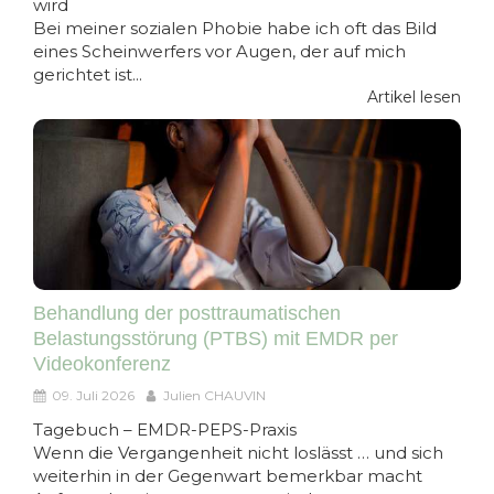
wird
Bei meiner sozialen Phobie habe ich oft das Bild
eines Scheinwerfers vor Augen, der auf mich
gerichtet ist...
Artikel lesen
Behandlung der posttraumatischen
Belastungsstörung (PTBS) mit EMDR per
Videokonferenz
09. Juli 2026
Julien CHAUVIN
Tagebuch – EMDR-PEPS-Praxis
Wenn die Vergangenheit nicht loslässt … und sich
weiterhin in der Gegenwart bemerkbar macht