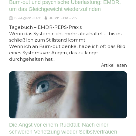
Burn-out und psychische Überlastung: EMDR,
um das Gleichgewicht wiederzufinden
6. August 2026
Julien CHAUVIN
Tagebuch – EMDR-PEPS-Praxis
Wenn das System nicht mehr abschaltet … bis es
schließlich zum Stillstand kommt
Wenn ich an Burn-out denke, habe ich oft das Bild
eines Systems vor Augen, das zu lange
durchgehalten hat...
Artikel lesen
Die Angst vor einem Rückfall: Nach einer
schweren Verletzung wieder Selbstvertrauen