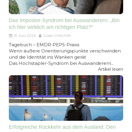
Das Impostor-Syndrom bei Auswanderern: „Bin
ich hier wirklich am richtigen Platz?“
15. Juni 2026
Julien CHAUVIN
Tagebuch – EMDR-PEPS-Praxis​​​​​​
Wenn äußere Orientierungspunkte verschwinden
und die Identität ins Wanken gerät
Das Hochstapler-Syndrom bei Auswanderern...
Artikel lesen
Erfolgreiche Rückkehr aus dem Ausland: Den