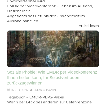
unvorhersehbar wird
EMDR per Videokonferenz – Leben im Ausland,
Unsicherheit
Angesichts des Gefühls der Unsicherheit im
Ausland habe ich...
Artikel lesen
Soziale Phobie: Wie EMDR per Videokonferenz
Ihnen helfen kann, Ihr Selbstvertrauen
zurückzugewinnen
16. Juli 2026
Julien CHAUVIN
Tagebuch – EMDR-PEPS-Praxis
Wenn der Blick des anderen zur Gefahrenzone