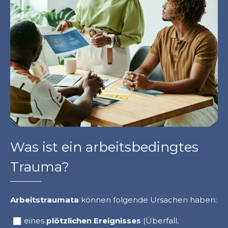
Was ist ein arbeitsbedingtes
Trauma?
Arbeitstraumata
können folgende Ursachen haben:
eines
plötzlichen Ereignisses
(Überfall,