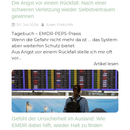
Die Angst vor einem Rückfall: Nach einer
schweren Verletzung wieder Selbstvertrauen
gewinnen
30. Juli 2026
Julien CHAUVIN
Tagebuch – EMDR-PEPS-Praxis
Wenn die Gefahr nicht mehr da ist … das System
aber weiterhin Schutz bietet
Aus Angst vor einem Rückfall stelle ich mir oft
vor...
Artikel lesen
Gefühl der Unsicherheit im Ausland: Wie
EMDR dabei hilft, wieder Halt zu finden