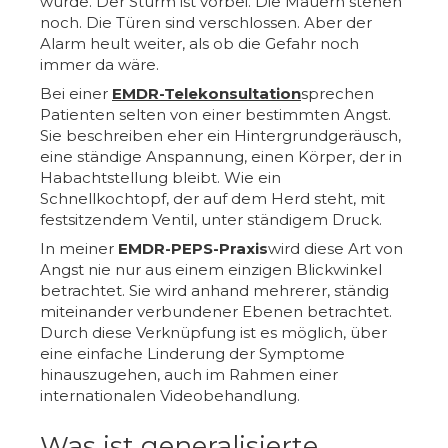
wurde. Der Sturm ist vorbei. Die Mauern stehen
noch. Die Türen sind verschlossen. Aber der
Alarm heult weiter, als ob die Gefahr noch
immer da wäre.
Bei einer
EMDR-Telekonsultation
sprechen
Patienten selten von einer bestimmten Angst.
Sie beschreiben eher ein Hintergrundgeräusch,
eine ständige Anspannung, einen Körper, der in
Habachtstellung bleibt. Wie ein
Schnellkochtopf, der auf dem Herd steht, mit
festsitzendem Ventil, unter ständigem Druck.
In meiner
EMDR-PEPS-Praxis
wird diese Art von
Angst nie nur aus einem einzigen Blickwinkel
betrachtet. Sie wird anhand mehrerer, ständig
miteinander verbundener Ebenen betrachtet.
Durch diese Verknüpfung ist es möglich, über
eine einfache Linderung der Symptome
hinauszugehen, auch im Rahmen einer
internationalen Videobehandlung.
Was ist generalisierte